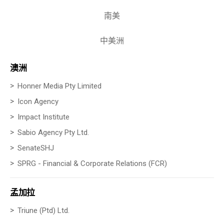
南美
中美洲
澳洲
Honner Media Pty Limited
Icon Agency
Impact Institute
Sabio Agency Pty Ltd.
SenateSHJ
SPRG - Financial & Corporate Relations (FCR)
孟加拉
Triune (Ptd) Ltd.