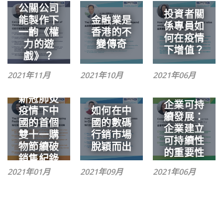
公關公司
投資者關
能製作下
金融業是
係專員如
一齣《權
香港的不
何在疫情
力的遊
變傳奇
下增值？
戲》？
2021年11月
2021年10月
2021年06月
新冠肺炎
企業可持
如何在中
疫情下中
續發展：
國的數碼
國的首個
企業建立
行銷市場
雙十一購
可持續性
脫穎而出
物節續破
的重要性
銷售紀錄
2021年01月
2021年09月
2021年06月