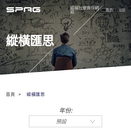
縱橫社會責任網
查詢
絡
縱橫匯思
首頁
縱橫匯思
年份:
預設